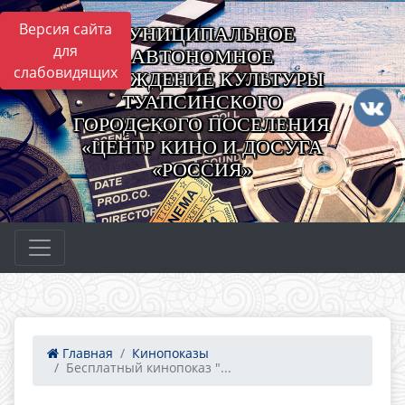
Версия сайта
МУНИЦИПАЛЬНОЕ
для
АВТОНОМНОЕ
слабовидящих
УЧРЕЖДЕНИЕ КУЛЬТУРЫ
ТУАПСИНСКОГО
ГОРОДСКОГО ПОСЕЛЕНИЯ
«ЦЕНТР КИНО И ДОСУГА
«РОССИЯ»
Главная
Кинопоказы
Бесплатный кинопоказ "...