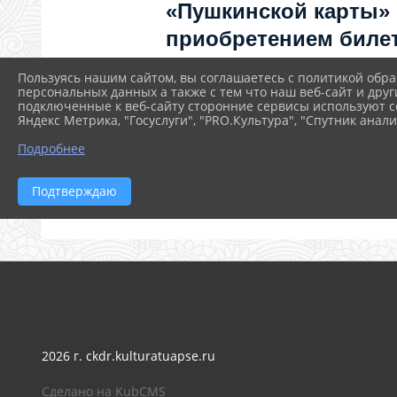
«Пушкинской карты»
приобретением билет
как улучшить работу
Пользуясь нашим сайтом, вы соглашаетесь с политикой обра
культуры?
персональных данных а также с тем что наш веб-сайт и друг
подключенные к веб-сайту сторонние сервисы используют co
Яндекс Метрика, "Госуслуги", "PRO.Культура", "Спутник анали
Напишите — решим!
Подробнее
Написать
Подтверждаю
2026 г. ckdr.kulturatuapse.ru
Сделано на KubCMS