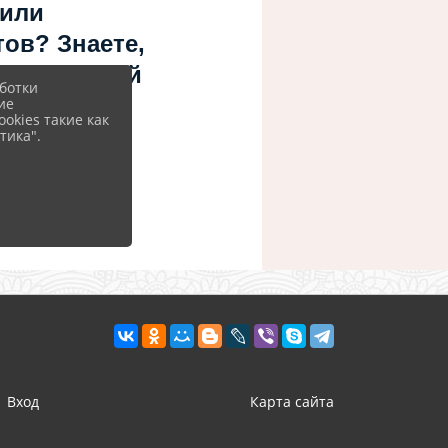
 или
ов? Знаете,
 учреждений
ботки
ие
okies такие как
тика".
Вход
Карта сайта