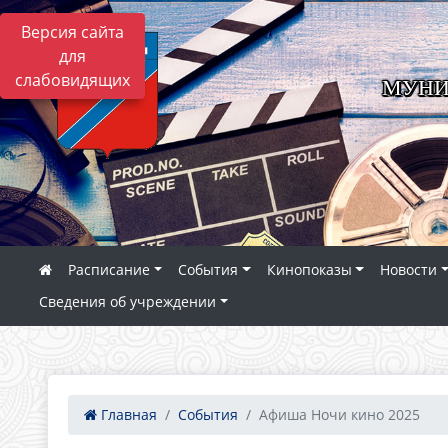
Версия сайта
для
слабовидящих
МУНИ
Расписание
События
Кинопоказы
Новости
Сведения об учреждении
Главная
События
Афиша Ночи кино 2025