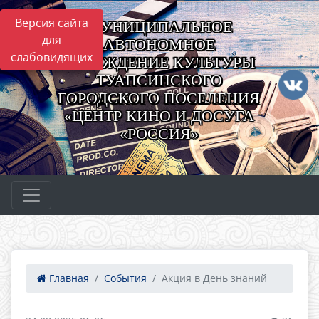
Версия сайта
МУНИЦИПАЛЬНОЕ
для
АВТОНОМНОЕ
слабовидящих
УЧРЕЖДЕНИЕ КУЛЬТУРЫ
ТУАПСИНСКОГО
ГОРОДСКОГО ПОСЕЛЕНИЯ
«ЦЕНТР КИНО И ДОСУГА
«РОССИЯ»
Главная
События
Акция в День знаний