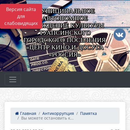
Версия сайта
МУНИЦИПАЛЬНОЕ
для
АВТОНОМНОЕ
слабовидящих
УЧРЕЖДЕНИЕ КУЛЬТУРЫ
ТУАПСИНСКОГО
ГОРОДСКОГО ПОСЕЛЕНИЯ
«ЦЕНТР КИНО И ДОСУГА
«РОССИЯ»
Главная
Антикоррупция
Памятка
Вы можете остановить к...