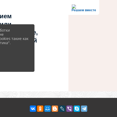
Решаем вместе
нием
 или
ботки
ов? Знаете,
ие
okies такие как
 учреждений
тика".