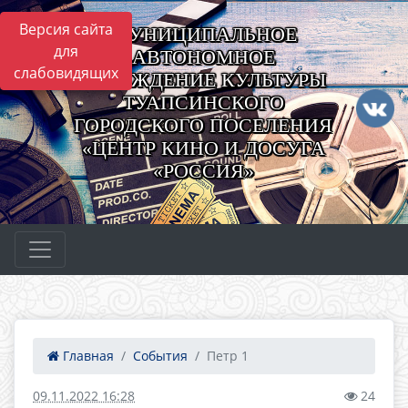
Версия сайта
МУНИЦИПАЛЬНОЕ
для
АВТОНОМНОЕ
слабовидящих
УЧРЕЖДЕНИЕ КУЛЬТУРЫ
ТУАПСИНСКОГО
ГОРОДСКОГО ПОСЕЛЕНИЯ
«ЦЕНТР КИНО И ДОСУГА
«РОССИЯ»
Главная
События
Петр 1
09.11.2022 16:28
24