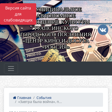
Версия сайта
МУНИЦИПАЛЬНОЕ
для
АВТОНОМНОЕ
слабовидящих
УЧРЕЖДЕНИЕ КУЛЬТУРЫ
ТУАПСИНСКОГО
ГОРОДСКОГО ПОСЕЛЕНИЯ
«ЦЕНТР КИНО И ДОСУГА
«РОССИЯ»
Главная
События
«Завтра была война», п...