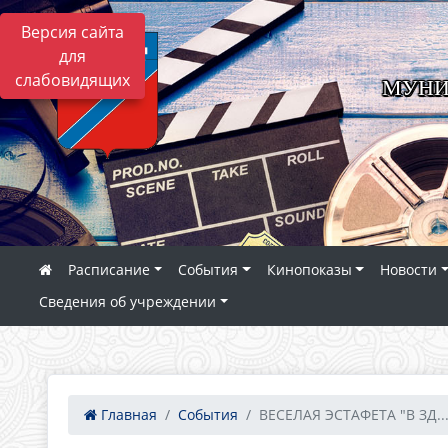
Версия сайта
для
слабовидящих
МУНИ
Расписание
События
Кинопоказы
Новости
Сведения об учреждении
Главная
События
ВЕСЕЛАЯ ЭСТАФЕТА "В ЗД..