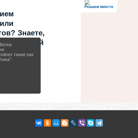
Решаем вместе
нием
 или
ов? Знаете,
 учреждений
ботки
ие
okies такие как
тика".