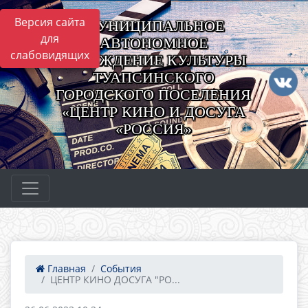
Версия сайта
МУНИЦИПАЛЬНОЕ
для
АВТОНОМНОЕ
слабовидящих
УЧРЕЖДЕНИЕ КУЛЬТУРЫ
ТУАПСИНСКОГО
ГОРОДСКОГО ПОСЕЛЕНИЯ
«ЦЕНТР КИНО И ДОСУГА
«РОССИЯ»
Главная
События
ЦЕНТР КИНО ДОСУГА "РО...