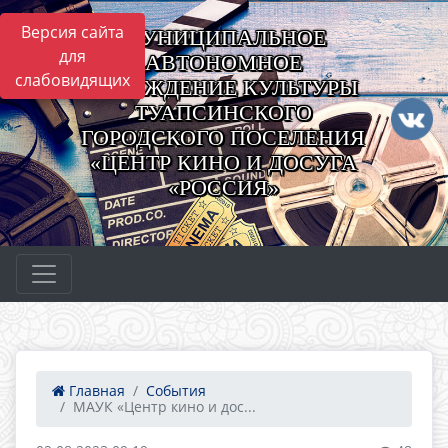
Версия сайта
МУНИЦИПАЛЬНОЕ
для
АВТОНОМНОЕ
слабовидящих
УЧРЕЖДЕНИЕ КУЛЬТУРЫ
ТУАПСИНСКОГО
ГОРОДСКОГО ПОСЕЛЕНИЯ
«ЦЕНТР КИНО И ДОСУГА
«РОССИЯ»
Главная
События
МАУК «Центр кино и дос...