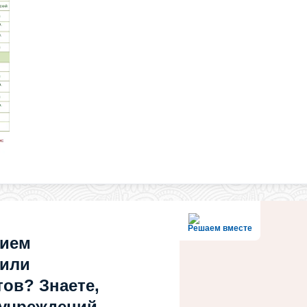
Решаем вместе
нием
 или
ов? Знаете,
 учреждений