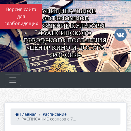
Версия сайта
МУНИЦИПАЛЬНОЕ
для
АВТОНОМНОЕ
слабовидящих
УЧРЕЖДЕНИЕ КУЛЬТУРЫ
ТУАПСИНСКОГО
ГОРОДСКОГО ПОСЕЛЕНИЯ
«ЦЕНТР КИНО И ДОСУГА
«РОССИЯ»
Главная
Расписание
РАСПИСАНИЕ сеансов с 7...