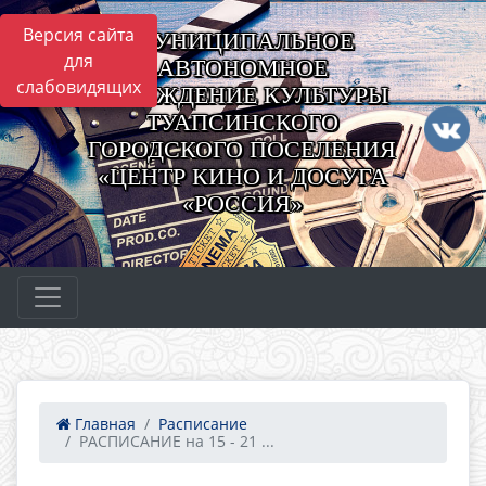
Версия сайта
МУНИЦИПАЛЬНОЕ
для
АВТОНОМНОЕ
слабовидящих
УЧРЕЖДЕНИЕ КУЛЬТУРЫ
ТУАПСИНСКОГО
ГОРОДСКОГО ПОСЕЛЕНИЯ
«ЦЕНТР КИНО И ДОСУГА
«РОССИЯ»
Главная
Расписание
РАСПИСАНИЕ на 15 - 21 ...