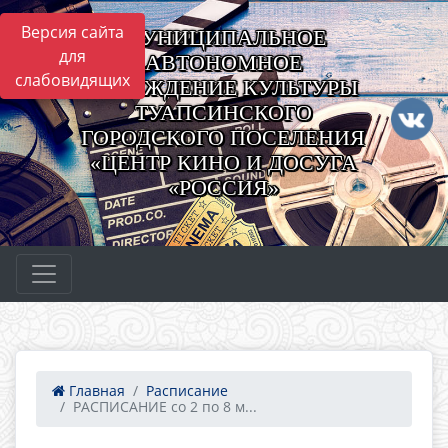
Версия сайта
МУНИЦИПАЛЬНОЕ
для
АВТОНОМНОЕ
слабовидящих
УЧРЕЖДЕНИЕ КУЛЬТУРЫ
ТУАПСИНСКОГО
ГОРОДСКОГО ПОСЕЛЕНИЯ
«ЦЕНТР КИНО И ДОСУГА
«РОССИЯ»
Главная
Расписание
РАСПИСАНИЕ со 2 по 8 м...