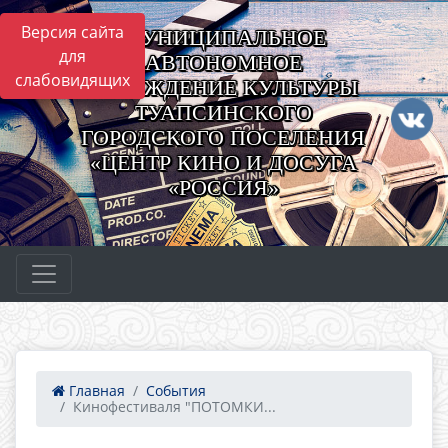
Версия сайта
МУНИЦИПАЛЬНОЕ
для
АВТОНОМНОЕ
слабовидящих
УЧРЕЖДЕНИЕ КУЛЬТУРЫ
ТУАПСИНСКОГО
ГОРОДСКОГО ПОСЕЛЕНИЯ
«ЦЕНТР КИНО И ДОСУГА
«РОССИЯ»
Главная
События
Кинофестиваля "ПОТОМКИ...