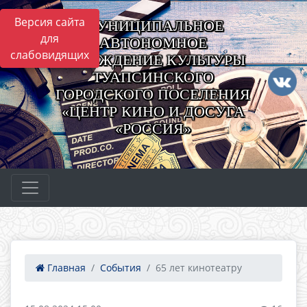
Версия сайта
МУНИЦИПАЛЬНОЕ
для
АВТОНОМНОЕ
слабовидящих
УЧРЕЖДЕНИЕ КУЛЬТУРЫ
ТУАПСИНСКОГО
ГОРОДСКОГО ПОСЕЛЕНИЯ
«ЦЕНТР КИНО И ДОСУГА
«РОССИЯ»
Главная
События
65 лет кинотеатру