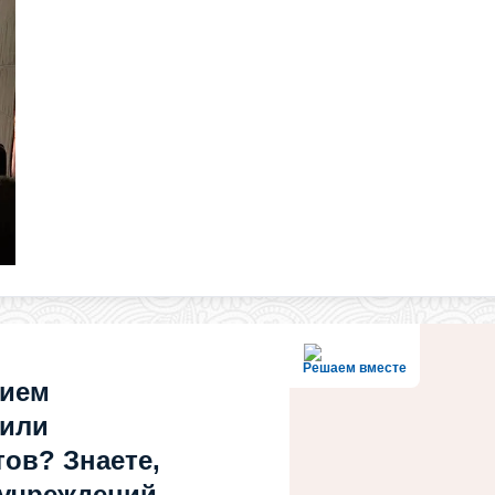
Решаем вместе
нием
 или
ов? Знаете,
 учреждений