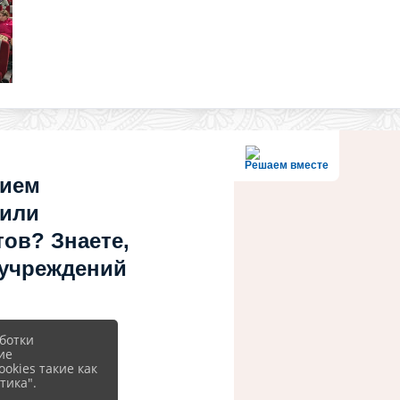
Решаем вместе
нием
 или
ов? Знаете,
 учреждений
ботки
ие
okies такие как
тика".