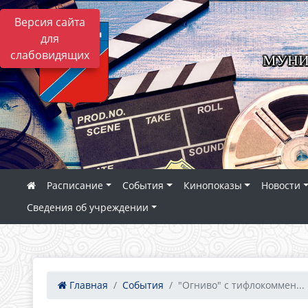
Версия сайта
для
слабовидящих
МУНИ
Расписание
События
Кинопоказы
Новости
Сведения об учреждении
Главная
События
"Огниво" с тифлокоммен...