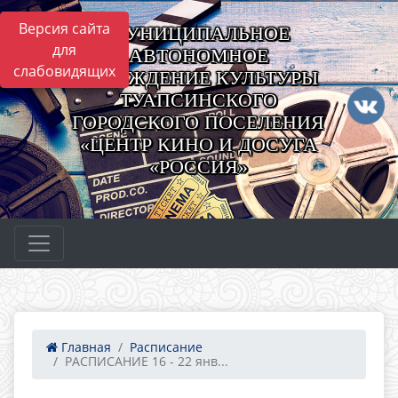
Версия сайта
МУНИЦИПАЛЬНОЕ
для
АВТОНОМНОЕ
слабовидящих
УЧРЕЖДЕНИЕ КУЛЬТУРЫ
ТУАПСИНСКОГО
ГОРОДСКОГО ПОСЕЛЕНИЯ
«ЦЕНТР КИНО И ДОСУГА
«РОССИЯ»
Главная
Расписание
РАСПИСАНИЕ 16 - 22 янв...