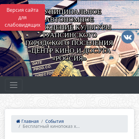
Версия сайта
МУНИЦИПАЛЬНОЕ
для
АВТОНОМНОЕ
слабовидящих
УЧРЕЖДЕНИЕ КУЛЬТУРЫ
ТУАПСИНСКОГО
ГОРОДСКОГО ПОСЕЛЕНИЯ
«ЦЕНТР КИНО И ДОСУГА
«РОССИЯ»
Главная
События
Бесплатный кинопоказ х...