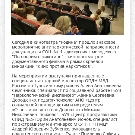
Сегодня в кинотеатре "Родина" прошло знаковое
мероприятие антинаркотической направленности
для учащихся СОШ №11 - дискуссия с молодежью
"Поговорим о никотине" с кинопросмотром
документального фильма в рамках краевой
киноакции "Кино против наркотиков".
На мероприятии выступали приглашенные
специалисты: старший инспектор ОПДН МВД
России по Туапсинскому району Алена Анатольевна
Семячника, специалист по социальной работе ГБУЗ
"Наркологический диспенсер" Жанна Сергеевна
Дорошенко, педагог-психолог АНО «Центр
социальной помощи детям и их родителям
«Счастливое детство» Дорошенко Михаил
Николаевич, психолог ГБУЗ «Центр профилактики
СПИД №2» Юрий Анатольевич Ионов, специалист
по экстремизму и антинарко МКУ ТГП "ТГМЦ"
Андрей Юрьевич Зубченко, руководитель
волонтерского корпуса г. Туапсе Прилепко София, а