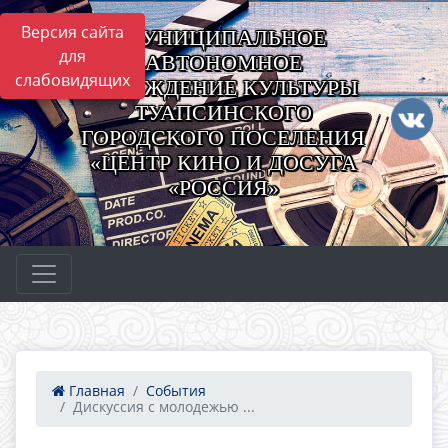
Версия сайта
МУНИЦИПАЛЬНОЕ
для
АВТОНОМНОЕ
слабовидящих
УЧРЕЖДЕНИЕ КУЛЬТУРЫ
ТУАПСИНСКОГО
ГОРОДСКОГО ПОСЕЛЕНИЯ
«ЦЕНТР КИНО И ДОСУГА
«РОССИЯ»
Главная
События
Дискуссия с молодежью ...