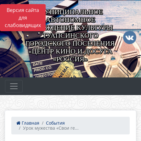
Версия сайта
МУНИЦИПАЛЬНОЕ
для
АВТОНОМНОЕ
слабовидящих
УЧРЕЖДЕНИЕ КУЛЬТУРЫ
ТУАПСИНСКОГО
ГОРОДСКОГО ПОСЕЛЕНИЯ
«ЦЕНТР КИНО И ДОСУГА
«РОССИЯ»
Главная
События
Урок мужества «Свои ге...