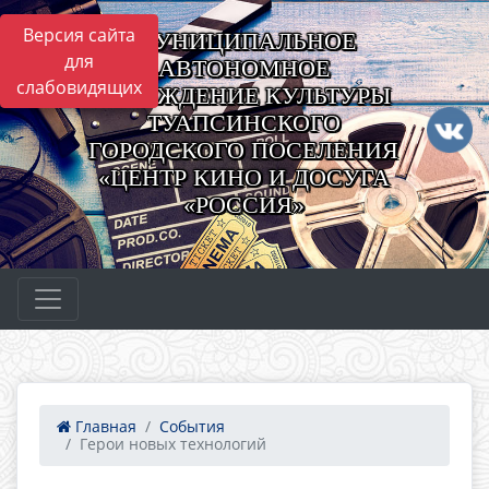
Версия сайта
МУНИЦИПАЛЬНОЕ
для
АВТОНОМНОЕ
слабовидящих
УЧРЕЖДЕНИЕ КУЛЬТУРЫ
ТУАПСИНСКОГО
ГОРОДСКОГО ПОСЕЛЕНИЯ
«ЦЕНТР КИНО И ДОСУГА
«РОССИЯ»
Главная
События
Герои новых технологий