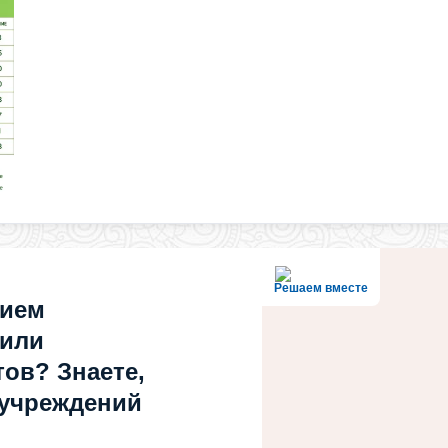
Решаем вместе
нием
 или
ов? Знаете,
 учреждений