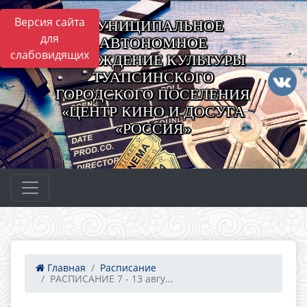
Версия сайта
МУНИЦИПАЛЬНОЕ
для
АВТОНОМНОЕ
слабовидящих
УЧРЕЖДЕНИЕ КУЛЬТУРЫ
ТУАПСИНСКОГО
ГОРОДСКОГО ПОСЕЛЕНИЯ
«ЦЕНТР КИНО И ДОСУГА
«РОССИЯ»
Главная
Расписание
РАСПИСАНИЕ 7 - 13 авгу...