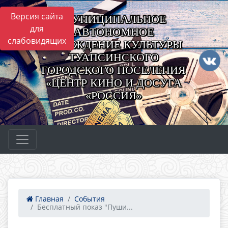
Версия сайта
МУНИЦИПАЛЬНОЕ
для
АВТОНОМНОЕ
слабовидящих
УЧРЕЖДЕНИЕ КУЛЬТУРЫ
ТУАПСИНСКОГО
ГОРОДСКОГО ПОСЕЛЕНИЯ
«ЦЕНТР КИНО И ДОСУГА
«РОССИЯ»
Главная
События
Бесплатный показ "Пуши...