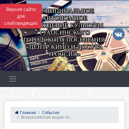
Версия сайта
МУНИЦИПАЛЬНОЕ
для
АВТОНОМНОЕ
слабовидящих
УЧРЕЖДЕНИЕ КУЛЬТУРЫ
ТУАПСИНСКОГО
ГОРОДСКОГО ПОСЕЛЕНИЯ
«ЦЕНТР КИНО И ДОСУГА
«РОССИЯ»
Главная
События
Всероссийская акция «Х...