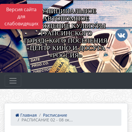
Версия сайта
МУНИЦИПАЛЬНОЕ
для
АВТОНОМНОЕ
слабовидящих
УЧРЕЖДЕНИЕ КУЛЬТУРЫ
ТУАПСИНСКОГО
ГОРОДСКОГО ПОСЕЛЕНИЯ
«ЦЕНТР КИНО И ДОСУГА
«РОССИЯ»
Главная
Расписание
РАСПИСАНИЕ 02 - 08 ок...