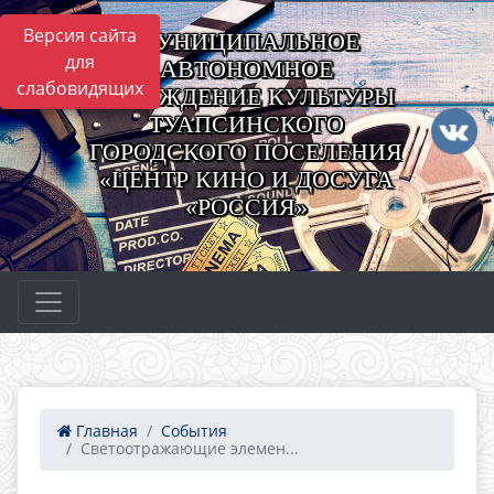
Версия сайта
МУНИЦИПАЛЬНОЕ
для
АВТОНОМНОЕ
слабовидящих
УЧРЕЖДЕНИЕ КУЛЬТУРЫ
ТУАПСИНСКОГО
ГОРОДСКОГО ПОСЕЛЕНИЯ
«ЦЕНТР КИНО И ДОСУГА
«РОССИЯ»
Главная
События
Светоотражающие элемен...