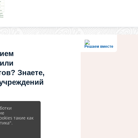
Решаем вместе
нием
 или
ов? Знаете,
 учреждений
ботки
ие
okies такие как
тика".